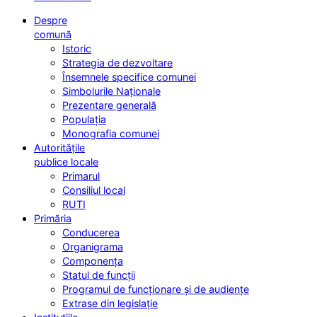
Despre
comună
Istoric
Strategia de dezvoltare
Însemnele specifice comunei
Simbolurile Naționale
Prezentare generală
Populația
Monografia comunei
Autoritățile
publice locale
Primarul
Consiliul local
RUTI
Primăria
Conducerea
Organigrama
Componența
Statul de funcții
Programul de funcționare și de audiențe
Extrase din legislație