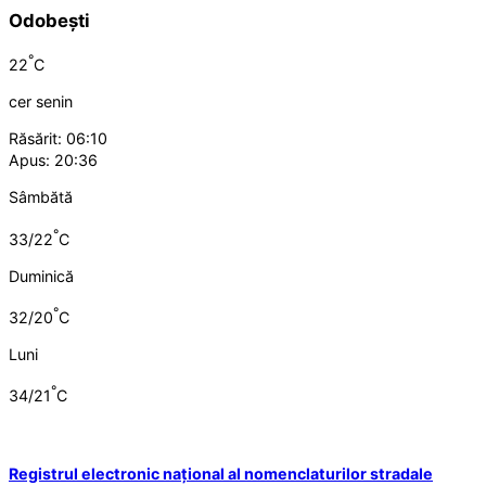
Odobești
°
22
C
cer senin
Răsărit: 06:10
Apus: 20:36
Sâmbătă
°
33/22
C
Duminică
°
32/20
C
Luni
°
34/21
C
Registrul electronic național al nomenclaturilor stradale