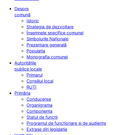
Despre
comună
Istoric
Strategia de dezvoltare
Însemnele specifice comunei
Simbolurile Naționale
Prezentare generală
Populația
Monografia comunei
Autoritățile
publice locale
Primarul
Consiliul local
RUTI
Primăria
Conducerea
Organigrama
Componența
Statul de funcții
Programul de funcționare și de audiențe
Extrase din legislație