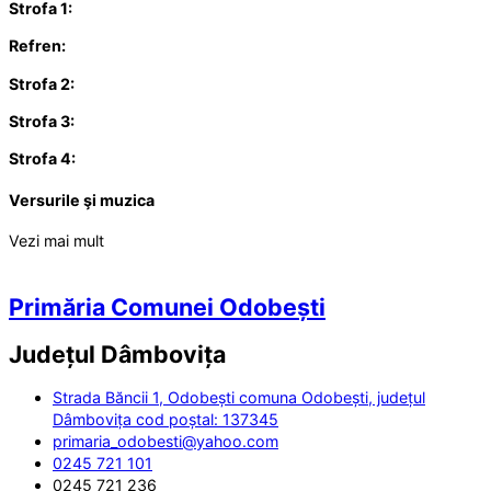
Strofa 1:
Refren:
Strofa 2:
Strofa 3:
Strofa 4:
Versurile şi muzica
Vezi mai mult
Primăria Comunei Odobești
Județul
Dâmbovița
Strada Băncii 1, Odobești comuna Odobești, județul
Dâmbovița cod poștal: 137345
primaria_odobesti@yahoo.com
0245 721 101
0245 721 236