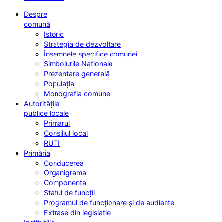
Despre
comună
Istoric
Strategia de dezvoltare
Însemnele specifice comunei
Simbolurile Naționale
Prezentare generală
Populația
Monografia comunei
Autoritățile
publice locale
Primarul
Consiliul local
RUTI
Primăria
Conducerea
Organigrama
Componența
Statul de funcții
Programul de funcționare și de audiențe
Extrase din legislație