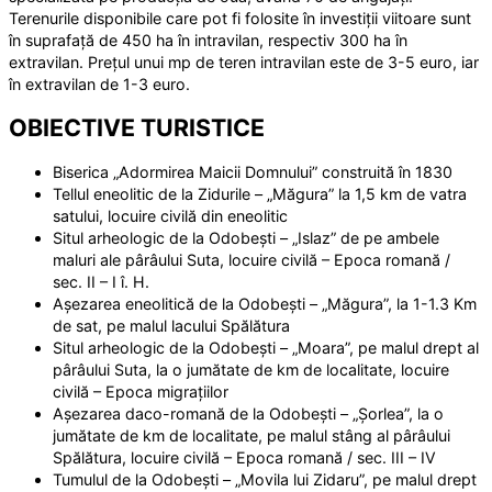
Terenurile disponibile care pot fi folosite în investiții viitoare sunt
în suprafață de 450 ha în intravilan, respectiv 300 ha în
extravilan. Prețul unui mp de teren intravilan este de 3-5 euro, iar
în extravilan de 1-3 euro.
OBIECTIVE TURISTICE
Biserica „Adormirea Maicii Domnului” construită în 1830
Tellul eneolitic de la Zidurile – „Măgura” la 1,5 km de vatra
satului, locuire civilă din eneolitic
Situl arheologic de la Odobești – „Islaz” de pe ambele
maluri ale pârâului Suta, locuire civilă – Epoca romană /
sec. II – I î. H.
Așezarea eneolitică de la Odobești – „Măgura”, la 1-1.3 Km
de sat, pe malul lacului Spălătura
Situl arheologic de la Odobești – „Moara”, pe malul drept al
pârâului Suta, la o jumătate de km de localitate, locuire
civilă – Epoca migrațiilor
Așezarea daco-romană de la Odobești – „Șorlea”, la o
jumătate de km de localitate, pe malul stâng al pârâului
Spălătura, locuire civilă – Epoca romană / sec. III – IV
Tumulul de la Odobești – „Movila lui Zidaru”, pe malul drept