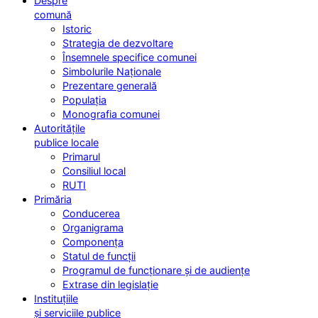
Despre
comună
Istoric
Strategia de dezvoltare
Însemnele specifice comunei
Simbolurile Naționale
Prezentare generală
Populația
Monografia comunei
Autoritățile
publice locale
Primarul
Consiliul local
RUTI
Primăria
Conducerea
Organigrama
Componența
Statul de funcții
Programul de funcționare și de audiențe
Extrase din legislație
Instituțiile
și serviciile publice