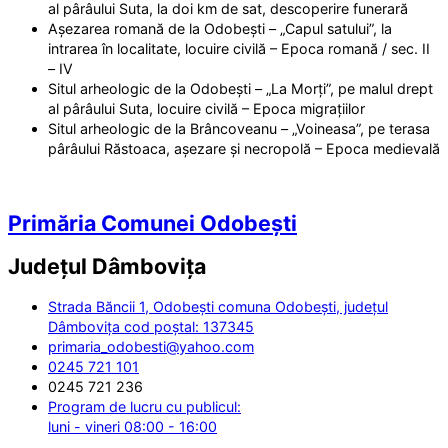
al pârâului Suta, la doi km de sat, descoperire funerară
Așezarea romană de la Odobești – „Capul satului”, la
intrarea în localitate, locuire civilă – Epoca romană / sec. II
– IV
Situl arheologic de la Odobești – „La Morți”, pe malul drept
al pârâului Suta, locuire civilă – Epoca migrațiilor
Situl arheologic de la Brâncoveanu – „Voineasa”, pe terasa
pârâului Răstoaca, așezare și necropolă – Epoca medievală
Primăria Comunei Odobești
Județul
Dâmbovița
Strada Băncii 1, Odobești comuna Odobești, județul
Dâmbovița cod poștal: 137345
primaria_odobesti@yahoo.com
0245 721 101
0245 721 236
Program de lucru cu publicul:
luni - vineri 08:00 - 16:00