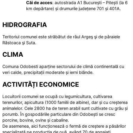
Căi de acces
: autostrada A1 București – Pitești (la 6
km depărtare) și drumurile județene 701 și 401A.
HIDROGRAFIA
Teritoriul comunei este străbătut de râul Argeş şi de pâraiele
Răstoaca şi Suta.
CLIMA
Comuna Odobesti aparține sectorului de climă continentală cu
veri calde, precipitații moderate și ierni blânde.
ACTIVITĂȚI ECONOMICE
Locuitorii comunei se ocupă cu legumicultura, cultivarea
terenurilor, apicultura (1000 familii de albine), dar și cu creșterea
animalelor. Cele 2800 ha de teren arabil sunt cultivate cu grâu și
porumb. În gospodăriile particulare din Odobești se cresc
porcine, bovine, ovine și cabaline.
De asemenea, aici funcționează o fermă de creștere a păsărilor
specializată pe producția de ouă, având 70 de angajați.