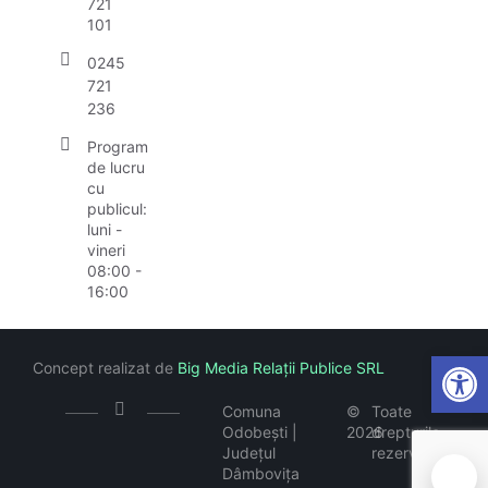
721
101
0245
721
236
Program
de lucru
cu
publicul:
luni -
vineri
08:00 -
16:00
Open
Concept realizat de
Big Media Relații Publice SRL
Comuna
©
Toate
Odobești |
2026
drepturile
Județul
rezervate
Dâmbovița
🍪