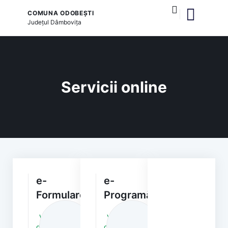
COMUNA ODOBEȘTI
Județul
Dâmbovița
și serviciile publice
Servicii online
e-
e-
Formulare
Programări
Vezi
Vezi
detalii
detalii