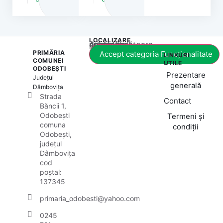
LOCALIZARE
Acest conținut este blocat până când acceptați categoria corespunzătoare de cookie-uri.
PRIMĂRIA
Accept categoria Funcționalitate
LINKURI
COMUNEI
UTILE
ODOBEȘTI
Prezentare
Județul
generală
Dâmbovița
Strada
Contact
Băncii 1,
Odobești
Termeni și
comuna
condiții
Odobești,
județul
Dâmbovița
cod
poștal:
137345
primaria_odobesti@yahoo.com
0245