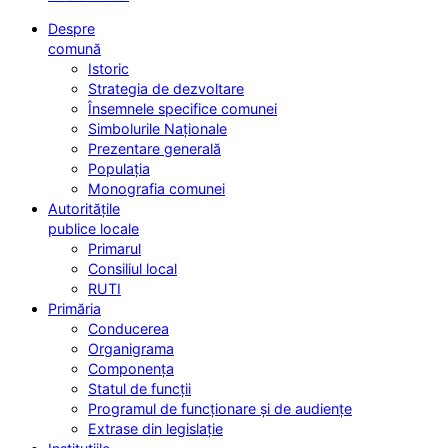
Despre
comună
Istoric
Strategia de dezvoltare
Însemnele specifice comunei
Simbolurile Naționale
Prezentare generală
Populația
Monografia comunei
Autoritățile
publice locale
Primarul
Consiliul local
RUTI
Primăria
Conducerea
Organigrama
Componența
Statul de funcții
Programul de funcționare și de audiențe
Extrase din legislație