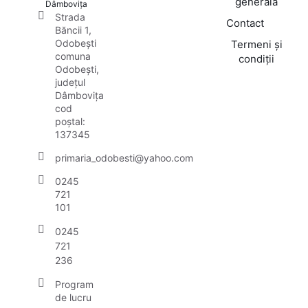
generală
Dâmbovița
Strada
Contact
Băncii 1,
Odobești
Termeni și
comuna
condiții
Odobești,
județul
Dâmbovița
cod
poștal:
137345
primaria_odobesti@yahoo.com
0245
721
101
0245
721
236
Program
de lucru