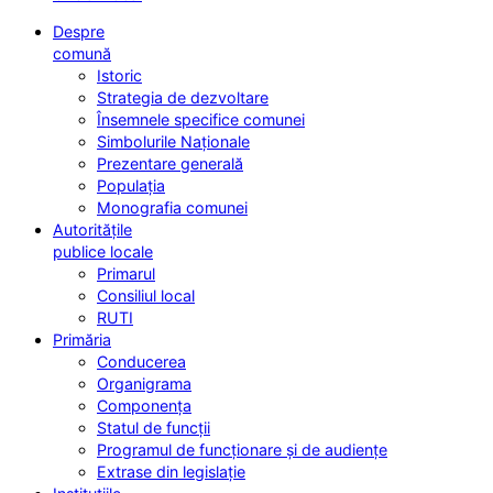
Despre
comună
Istoric
Strategia de dezvoltare
Însemnele specifice comunei
Simbolurile Naționale
Prezentare generală
Populația
Monografia comunei
Autoritățile
publice locale
Primarul
Consiliul local
RUTI
Primăria
Conducerea
Organigrama
Componența
Statul de funcții
Programul de funcționare și de audiențe
Extrase din legislație