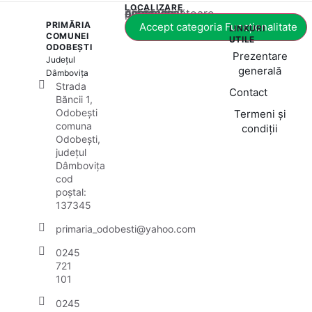
LOCALIZARE
Acest conținut este blocat până când acceptați categoria corespunzătoare de cookie-uri.
PRIMĂRIA
Accept categoria Funcționalitate
LINKURI
COMUNEI
UTILE
ODOBEȘTI
Prezentare
Județul
generală
Dâmbovița
Strada
Contact
Băncii 1,
Odobești
Termeni și
comuna
condiții
Odobești,
județul
Dâmbovița
cod
poștal:
137345
primaria_odobesti@yahoo.com
0245
721
101
0245