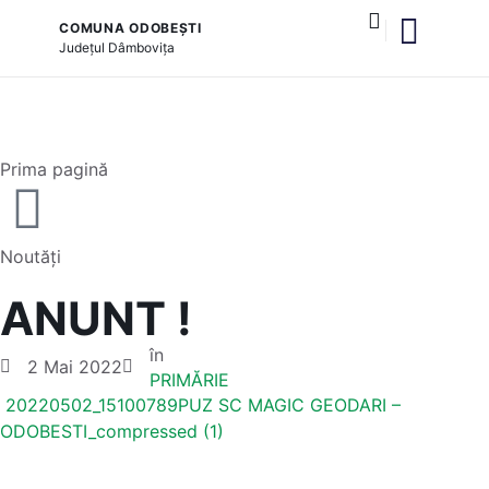
COMUNA ODOBEȘTI
Județul
Dâmbovița
și serviciile publice
Prima pagină
Noutăți
ANUNT !
în
2 Mai 2022
PRIMĂRIE
20220502_15100789
PUZ SC MAGIC GEODARI –
ODOBESTI_compressed (1)