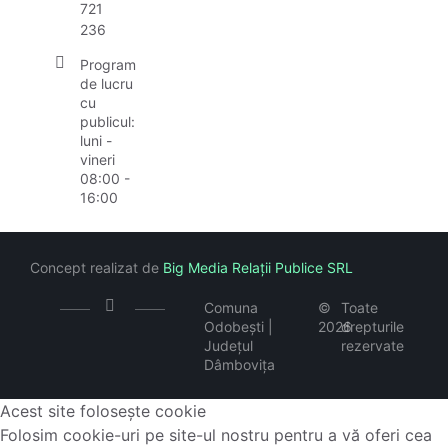
721
236
Program
de lucru
cu
publicul:
luni -
vineri
08:00 -
16:00
Concept realizat de
Big Media Relații Publice SRL
Comuna
©
Toate
Odobești |
2026
drepturile
Județul
rezervate
Dâmbovița
Acest site folosește cookie
Folosim cookie-uri pe site-ul nostru pentru a vă oferi cea