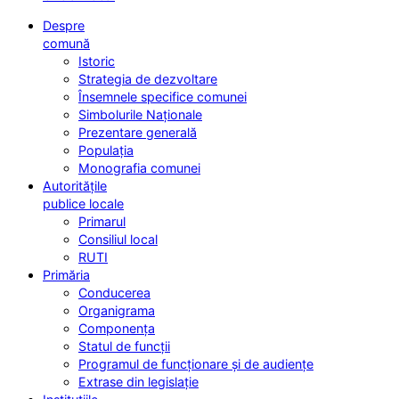
Despre
comună
Istoric
Strategia de dezvoltare
Însemnele specifice comunei
Simbolurile Naționale
Prezentare generală
Populația
Monografia comunei
Autoritățile
publice locale
Primarul
Consiliul local
RUTI
Primăria
Conducerea
Organigrama
Componența
Statul de funcții
Programul de funcționare și de audiențe
Extrase din legislație