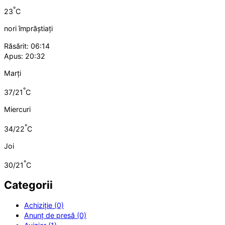
°
23
C
nori împrăștiați
Răsărit: 06:14
Apus: 20:32
Marți
°
37/21
C
Miercuri
°
34/22
C
Joi
°
30/21
C
Categorii
Achiziție (0)
Anunț de presă (0)