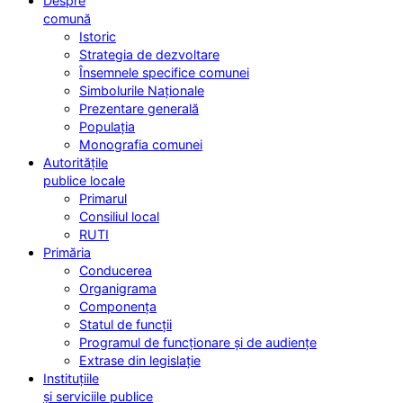
Despre
comună
Istoric
Strategia de dezvoltare
Însemnele specifice comunei
Simbolurile Naționale
Prezentare generală
Populația
Monografia comunei
Autoritățile
publice locale
Primarul
Consiliul local
RUTI
Primăria
Conducerea
Organigrama
Componența
Statul de funcții
Programul de funcționare și de audiențe
Extrase din legislație
Instituțiile
și serviciile publice