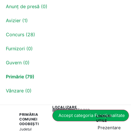
Anunț de presă (0)
Avizier (1)
Concurs (28)
Furnizori (0)
Guvern (0)
Primărie (79)
Vânzare (0)
LOCALIZARE
Acest conținut este blocat până când acceptați categoria corespunzătoare de cookie-uri.
PRIMĂRIA
Accept categoria Funcționalitate
LINKURI
COMUNEI
UTILE
ODOBEȘTI
Prezentare
Județul