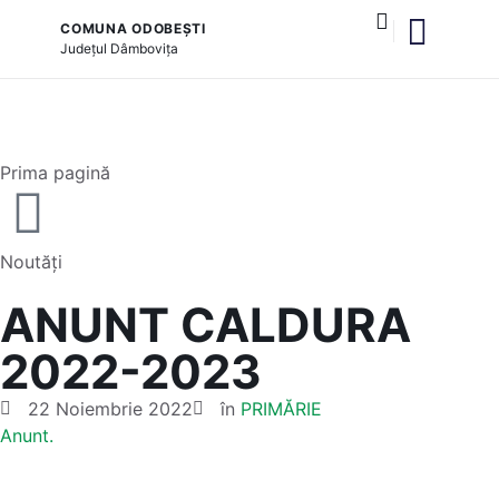
COMUNA ODOBEȘTI
Județul
Dâmbovița
și serviciile publice
Prima pagină
Noutăți
ANUNT CALDURA
2022-2023
22 Noiembrie 2022
în
PRIMĂRIE
Anunt.