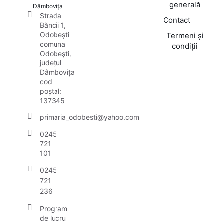
generală
Dâmbovița
Strada
Contact
Băncii 1,
Odobești
Termeni și
comuna
condiții
Odobești,
județul
Dâmbovița
cod
poștal:
137345
primaria_odobesti@yahoo.com
0245
721
101
0245
721
236
Program
de lucru