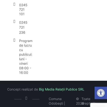
0245
721
101
0245
721
236
Program
de lucru
cu
publicul:
luni -
vineri
08:00 -
16:00
Open
Concept realizat de
Big Media Relații Publice SRL
Comuna
©
Toate
Odobești |
2026
drepturile