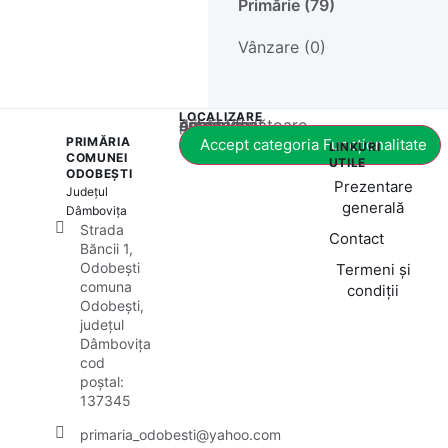
Primărie (79)
Vânzare (0)
LOCALIZARE
Acest conținut este blocat până când acceptați categoria corespunzătoare de cookie-uri.
PRIMĂRIA
Accept categoria Funcționalitate
LINKURI
COMUNEI
UTILE
ODOBEȘTI
Prezentare
Județul
generală
Dâmbovița
Strada
Contact
Băncii 1,
Odobești
Termeni și
comuna
condiții
Odobești,
județul
Dâmbovița
cod
poștal:
137345
primaria_odobesti@yahoo.com