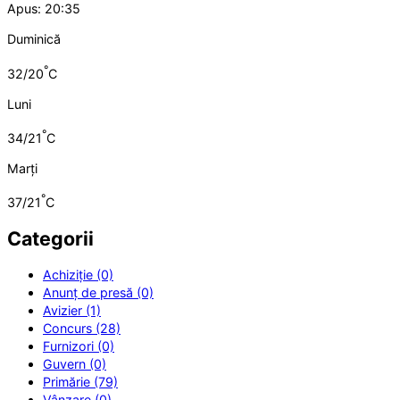
Apus: 20:35
Duminică
°
32/20
C
Luni
°
34/21
C
Marți
°
37/21
C
Categorii
Achiziție (0)
Anunț de presă (0)
Avizier (1)
Concurs (28)
Furnizori (0)
Guvern (0)
Primărie (79)
Vânzare (0)