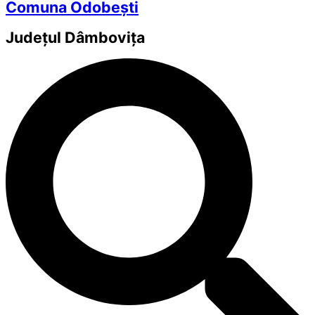
Comuna Odobești
Județul
Dâmbovița