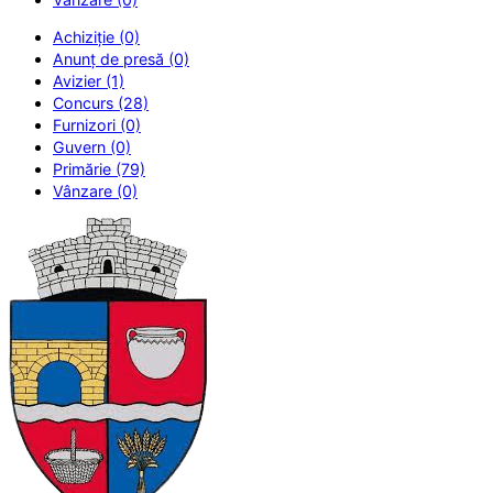
Achiziție (0)
Anunț de presă (0)
Avizier (1)
Concurs (28)
Furnizori (0)
Guvern (0)
Primărie (79)
Vânzare (0)