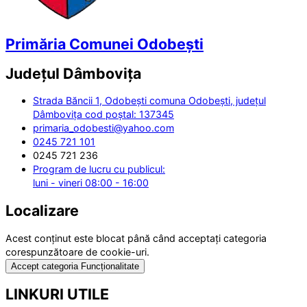
Primăria Comunei Odobești
Județul
Dâmbovița
Strada Băncii 1, Odobești comuna Odobești, județul
Dâmbovița cod poștal: 137345
primaria_odobesti@yahoo.com
0245 721 101
0245 721 236
Program de lucru cu publicul:
luni - vineri 08:00 - 16:00
Localizare
Acest conținut este blocat până când acceptați categoria
corespunzătoare de cookie-uri.
Accept categoria Funcționalitate
LINKURI UTILE