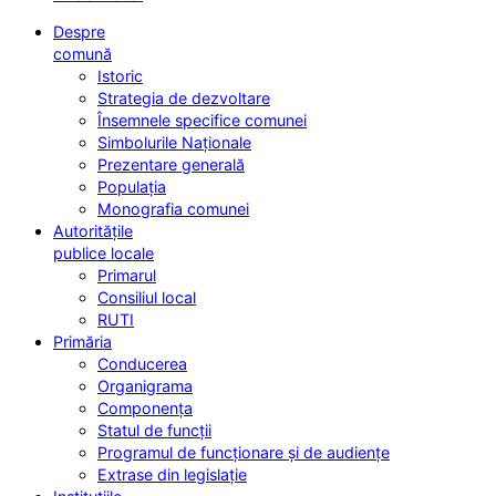
Despre
comună
Istoric
Strategia de dezvoltare
Însemnele specifice comunei
Simbolurile Naționale
Prezentare generală
Populația
Monografia comunei
Autoritățile
publice locale
Primarul
Consiliul local
RUTI
Primăria
Conducerea
Organigrama
Componența
Statul de funcții
Programul de funcționare și de audiențe
Extrase din legislație