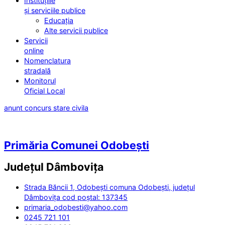
Instituțiile
și serviciile publice
Educația
Alte servicii publice
Servicii
online
Nomenclatura
stradală
Monitorul
Oficial Local
anunt concurs stare civila
Primăria Comunei Odobești
Județul
Dâmbovița
Strada Băncii 1, Odobești comuna Odobești, județul
Dâmbovița cod poștal: 137345
primaria_odobesti@yahoo.com
0245 721 101