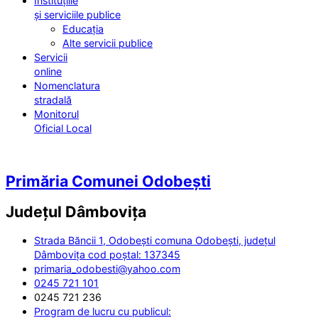
Instituțiile
și serviciile publice
Educația
Alte servicii publice
Servicii
online
Nomenclatura
stradală
Monitorul
Oficial Local
Primăria Comunei Odobești
Județul
Dâmbovița
Strada Băncii 1, Odobești comuna Odobești, județul
Dâmbovița cod poștal: 137345
primaria_odobesti@yahoo.com
0245 721 101
0245 721 236
Program de lucru cu publicul: