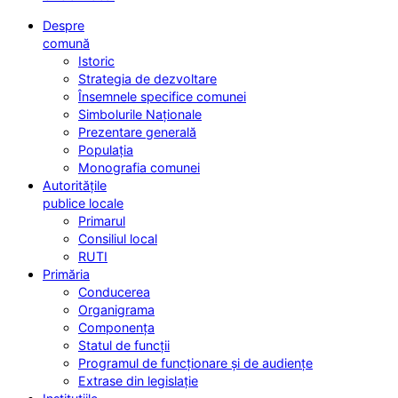
Despre
comună
Istoric
Strategia de dezvoltare
Însemnele specifice comunei
Simbolurile Naționale
Prezentare generală
Populația
Monografia comunei
Autoritățile
publice locale
Primarul
Consiliul local
RUTI
Primăria
Conducerea
Organigrama
Componența
Statul de funcții
Programul de funcționare și de audiențe
Extrase din legislație