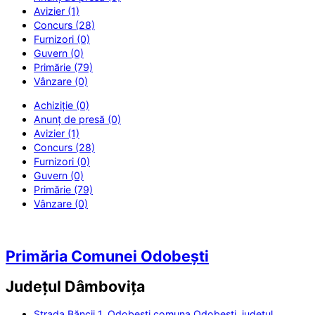
Avizier (1)
Concurs (28)
Furnizori (0)
Guvern (0)
Primărie (79)
Vânzare (0)
Achiziție (0)
Anunț de presă (0)
Avizier (1)
Concurs (28)
Furnizori (0)
Guvern (0)
Primărie (79)
Vânzare (0)
Primăria Comunei Odobești
Județul
Dâmbovița
Strada Băncii 1, Odobești comuna Odobești, județul