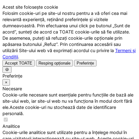
Acest site folosește cookie
Folosim cookie-uri pe site-ul nostru pentru a vă oferi cea mai
relevantă experiență, reținând preferințele și vizitele
dumneavoastră. Prin efectuarea unui click pe butonul „Sunt de
acord”, sunteți de acord ca TOATE cookie-urile să fie utilizate.
De asemenea, puteți să refuzați cookie-urile opționale prin
apăsarea butonului „Refuz”. Prin continuarea accesării sau
utilizării Site-ului web vă exprimați acordul cu privire la
Termeni și
Condiții
.
Accept TOATE
Resping opționale
Preferințe
🍪
Preferințe
×
Necesare
Cookie-urile necesare sunt esențiale pentru funcțiile de bază ale
site-ului web, iar site-ul web nu va funcționa în modul dorit fără
ele.Aceste cookie-uri nu stochează date de identificare
personală.
Analitice
Cookie-urile analitice sunt utilizate pentru a înțelege modul în
care vizitatorii interacționează cu site-ul web. Aceste cookie-uri