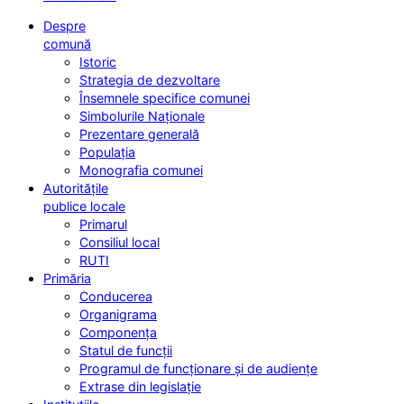
Despre
comună
Istoric
Strategia de dezvoltare
Însemnele specifice comunei
Simbolurile Naționale
Prezentare generală
Populația
Monografia comunei
Autoritățile
publice locale
Primarul
Consiliul local
RUTI
Primăria
Conducerea
Organigrama
Componența
Statul de funcții
Programul de funcționare și de audiențe
Extrase din legislație