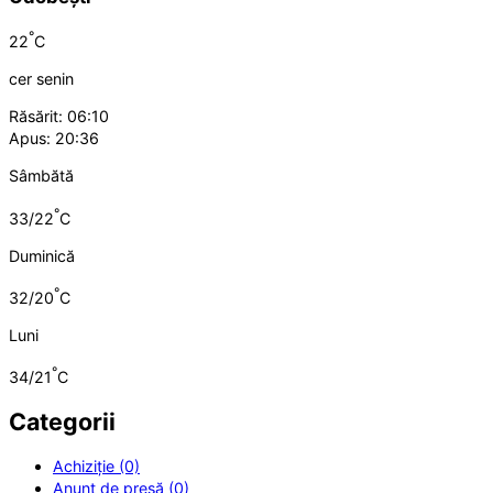
°
22
C
cer senin
Răsărit: 06:10
Apus: 20:36
Sâmbătă
°
33/22
C
Duminică
°
32/20
C
Luni
°
34/21
C
Categorii
Achiziție (0)
Anunț de presă (0)