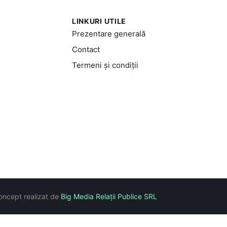
LINKURI UTILE
Prezentare generală
Contact
Termeni și condiții
oncept realizat de
Big Media Relații Publice SRL