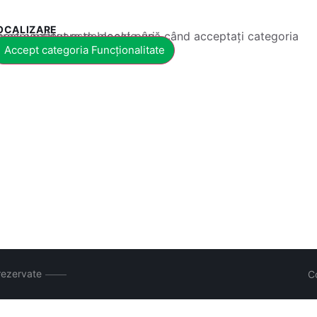
OCALIZARE
 conținut este blocat până când acceptați categoria corespunzătoare de cookie-uri.
Accept categoria Funcționalitate
rezervate
C