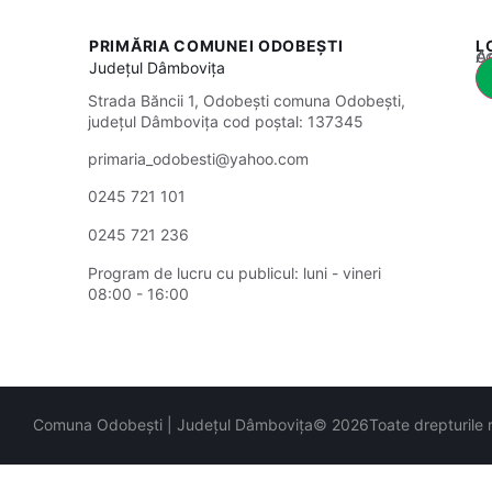
PRIMĂRIA COMUNEI ODOBEȘTI
L
Acest
Județul
Dâmbovița
Strada Băncii 1, Odobești comuna Odobești,
județul Dâmbovița cod poștal: 137345
primaria_odobesti@yahoo.com
0245 721 101
0245 721 236
Program de lucru cu publicul:
luni - vineri
08:00 - 16:00
Comuna Odobești | Județul Dâmbovița
© 2026
Toate drepturile 