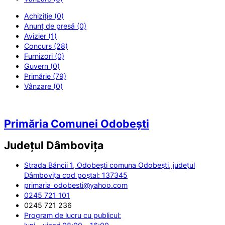
Achiziție (0)
Anunț de presă (0)
Avizier (1)
Concurs (28)
Furnizori (0)
Guvern (0)
Primărie (79)
Vânzare (0)
Primăria Comunei Odobești
Județul
Dâmbovița
Strada Băncii 1, Odobești comuna Odobești, județul
Dâmbovița cod poștal: 137345
primaria_odobesti@yahoo.com
0245 721 101
0245 721 236
Program de lucru cu publicul: