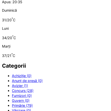
Apus: 20:35
Duminică
°
31/20
C
Luni
°
34/20
C
Marți
°
37/21
C
Categorii
Achiziție (0)
Anunț de presă (0)
Avizier (1)
Concurs (28)
Furnizori (0)
Guvern (0)
Primărie (79)
Vânzare (0)