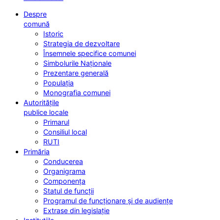
Despre
comună
Istoric
Strategia de dezvoltare
Însemnele specifice comunei
Simbolurile Naționale
Prezentare generală
Populația
Monografia comunei
Autoritățile
publice locale
Primarul
Consiliul local
RUTI
Primăria
Conducerea
Organigrama
Componența
Statul de funcții
Programul de funcționare și de audiențe
Extrase din legislație