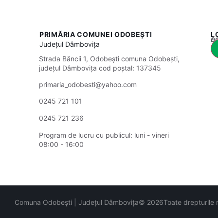
PRIMĂRIA COMUNEI ODOBEȘTI
L
Acest
Județul
Dâmbovița
Strada Băncii 1, Odobești comuna Odobești,
județul Dâmbovița cod poștal: 137345
primaria_odobesti@yahoo.com
0245 721 101
0245 721 236
Program de lucru cu publicul:
luni - vineri
08:00 - 16:00
Comuna Odobești | Județul Dâmbovița
© 2026
Toate drepturile 