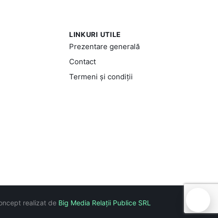
LINKURI UTILE
Prezentare generală
Contact
Termeni și condiții
🍪
oncept realizat de
Big Media Relații Publice SRL