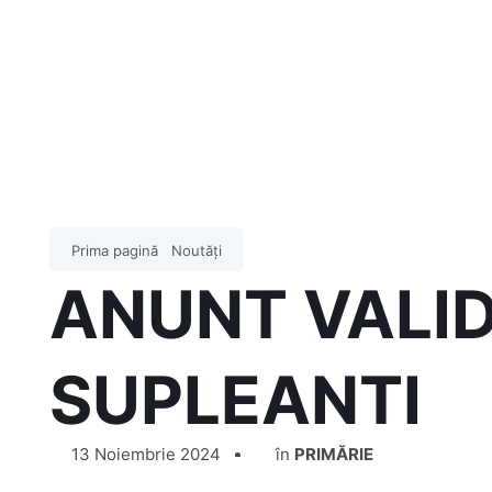
Prima pagină
Noutăți
ANUNT VALI
SUPLEANTI
13 Noiembrie 2024
în
PRIMĂRIE