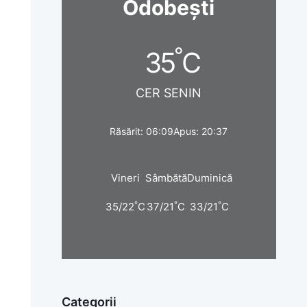
Odobești
°
35
C
CER SENIN
Răsărit: 06:09
Apus: 20:37
Vineri
Sâmbătă
Duminică
°
°
°
35/22
C
37/21
C
33/21
C
Categorii