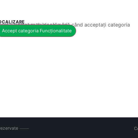
OCALIZARE
 conținut este blocat până când acceptați categoria corespunzătoare de cookie-uri.
Accept categoria Funcționalitate
rezervate
C