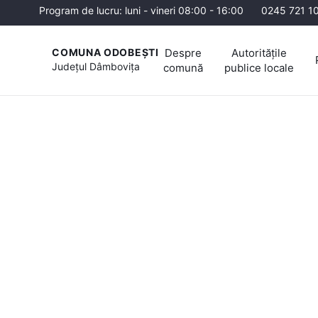
Program de lucru: luni - vineri 08:00 - 16:00
0245 721 1
Despre
Autoritățile
COMUNA ODOBEȘTI
Județul
Dâmbovița
comună
publice locale