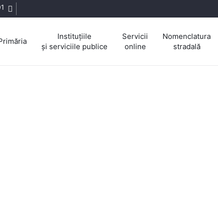
01
Instituțiile
Servicii
Nomenclatura
Primăria
și serviciile publice
online
stradală