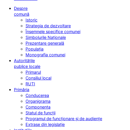
Despre
comună
Istoric
Strategia de dezvoltare
Însemnele specifice comunei
Simbolurile Naționale
Prezentare generală
Populația
Monografia comunei
Autoritățile
publice locale
Primarul
Consiliul local
RUTI
Primăria
Conducerea
Organigrama
Componența
Statul de funcții
Programul de funcționare și de audiențe
Extrase din legislație