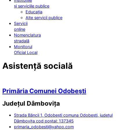
Instituțiile
și serviciile publice
Educația
Alte servicii publice
Servicii
online
Nomenclatura
stradală
Monitorul
Oficial Local
Asistență socială
Primăria Comunei Odobești
Județul
Dâmbovița
Strada Băncii 1, Odobești comuna Odobești, județul
Dâmbovița cod poștal: 137345
primaria_odobesti@yahoo.com