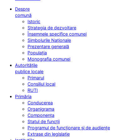
Despre
comună
Istoric
Strategia de dezvoltare
Însemnele specifice comunei
Simbolurile Naționale
Prezentare generală
Populația
Monografia comunei
Autoritățile
publice locale
Primarul
Consiliul local
RUTI
Primăria
Conducerea
Organigrama
Componența
Statul de funcții
Programul de funcționare și de audiențe
Extrase din legislație