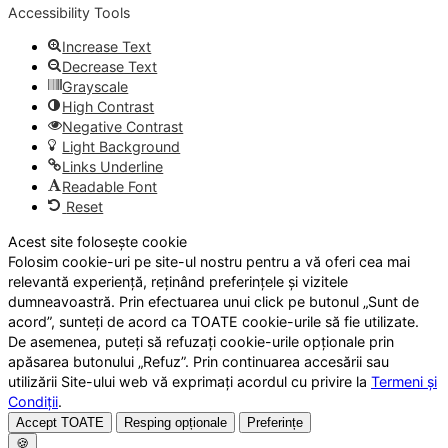
Accessibility Tools
Increase Text
Decrease Text
Grayscale
High Contrast
Negative Contrast
Light Background
Links Underline
Readable Font
Reset
Acest site folosește cookie
Folosim cookie-uri pe site-ul nostru pentru a vă oferi cea mai
relevantă experiență, reținând preferințele și vizitele
dumneavoastră. Prin efectuarea unui click pe butonul „Sunt de
acord”, sunteți de acord ca TOATE cookie-urile să fie utilizate.
De asemenea, puteți să refuzați cookie-urile opționale prin
apăsarea butonului „Refuz”. Prin continuarea accesării sau
utilizării Site-ului web vă exprimați acordul cu privire la
Termeni și
Condiții
.
Accept TOATE
Resping opționale
Preferințe
🍪