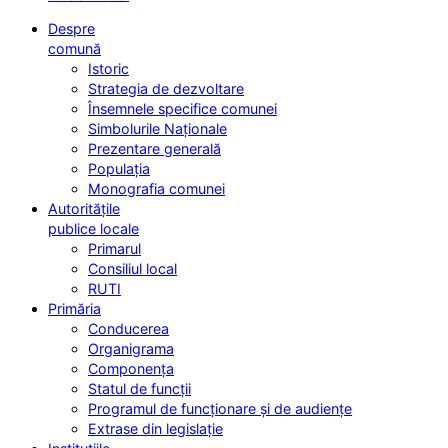
Despre
comună
Istoric
Strategia de dezvoltare
Însemnele specifice comunei
Simbolurile Naționale
Prezentare generală
Populația
Monografia comunei
Autoritățile
publice locale
Primarul
Consiliul local
RUTI
Primăria
Conducerea
Organigrama
Componența
Statul de funcții
Programul de funcționare și de audiențe
Extrase din legislație