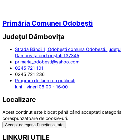
Primăria Comunei Odobești
Județul
Dâmbovița
Strada Băncii 1, Odobești comuna Odobești, județul
Dâmbovița cod poștal: 137345
primaria_odobesti@yahoo.com
0245 721 101
0245 721 236
Program de lucru cu publicul:
luni - vineri 08:00 - 16:00
Localizare
Acest conținut este blocat până când acceptați categoria
corespunzătoare de cookie-uri.
Accept categoria Funcționalitate
LINKURI UTILE