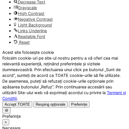
Decrease Text
Grayscale
High Contrast
Negative Contrast
Light Background
Links Underline
Readable Font
Reset
Acest site folosește cookie
Folosim cookie-uri pe site-ul nostru pentru a vă oferi cea mai
relevantă experiență, reținând preferințele și vizitele
dumneavoastră. Prin efectuarea unui click pe butonul „Sunt de
acord”, sunteți de acord ca TOATE cookie-urile să fie utilizate.
De asemenea, puteți să refuzați cookie-urile opționale prin
apăsarea butonului „Refuz”. Prin continuarea accesării sau
utilizării Site-ului web vă exprimați acordul cu privire la
Termeni și
Condiții
.
Accept TOATE
Resping opționale
Preferințe
🍪
Preferințe
×
Necesare