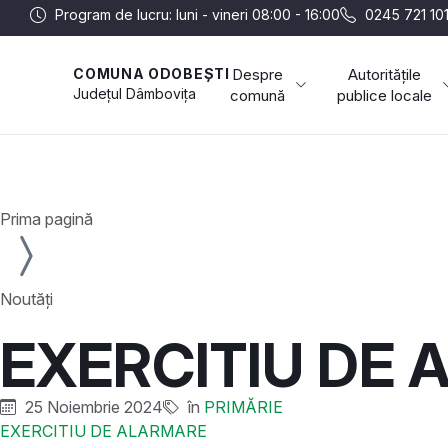
Program de lucru: luni - vineri 08:00 - 16:00
0245 721 10
Despre
Autoritățile
COMUNA ODOBEȘTI
Județul
Dâmbovița
comună
publice locale
Prima pagină
Noutăți
EXERCITIU DE
25 Noiembrie 2024
în
PRIMĂRIE
EXERCITIU DE ALARMARE