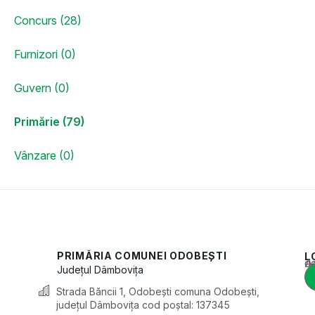
Concurs (28)
Furnizori (0)
Guvern (0)
Primărie (79)
Vânzare (0)
PRIMĂRIA COMUNEI ODOBEȘTI
L
Acest conținu
Județul
Dâmbovița
Strada Băncii 1, Odobești comuna Odobești,
județul Dâmbovița cod poștal: 137345