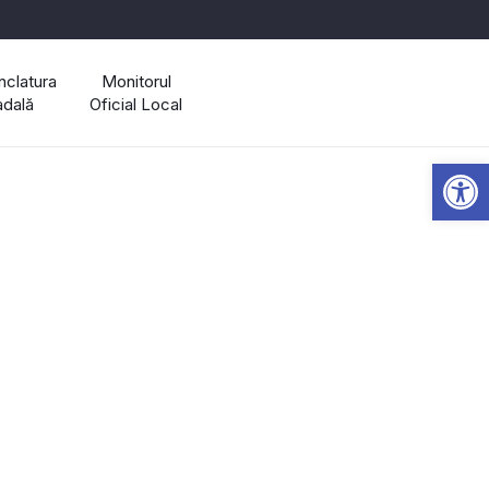
clatura
Monitorul
adală
Oficial Local
Open 