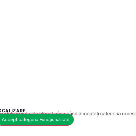
OCALIZARE
t este blocat până când acceptați categoria corespunzătoare de cookie-uri.
Accept categoria Funcționalitate