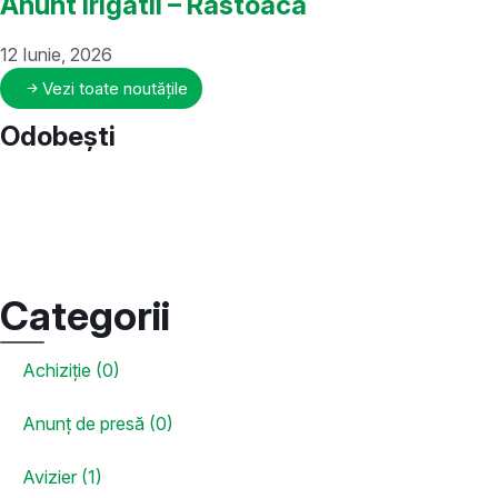
Anunt Irigatii – Rastoaca
12 Iunie, 2026
Vezi toate noutățile
Odobești
Categorii
Achiziție (0)
Anunț de presă (0)
Avizier (1)