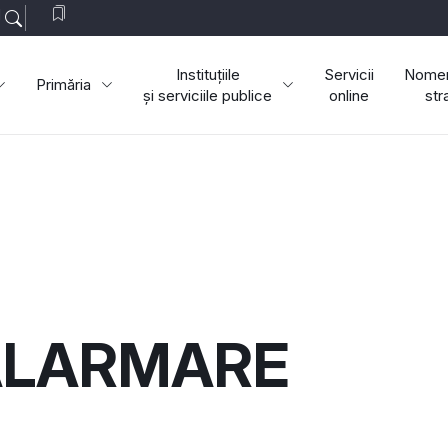
1
Instituțiile
Servicii
Nomen
Primăria
și serviciile publice
online
str
 ALARMARE