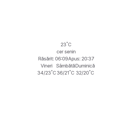
°
23
C
cer senin
Răsărit: 06:09
Apus: 20:37
Vineri
Sâmbătă
Duminică
°
°
°
34/23
C
36/21
C
32/20
C