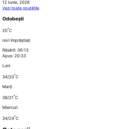
12 Iunie, 2026
Vezi toate noutățile
Odobești
°
20
C
nori împrăștiați
Răsărit: 06:13
Apus: 20:33
Luni
°
34/20
C
Marți
°
38/21
C
Miercuri
°
34/24
C