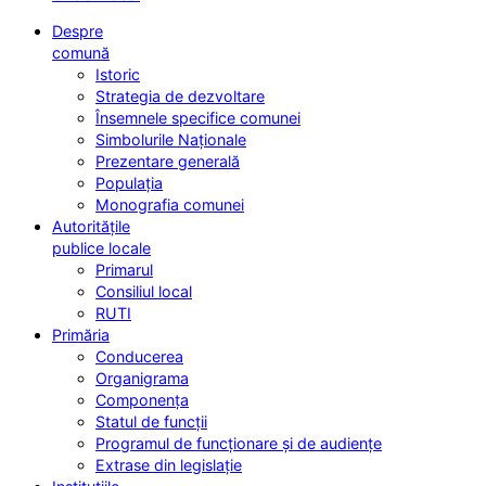
Despre
comună
Istoric
Strategia de dezvoltare
Însemnele specifice comunei
Simbolurile Naționale
Prezentare generală
Populația
Monografia comunei
Autoritățile
publice locale
Primarul
Consiliul local
RUTI
Primăria
Conducerea
Organigrama
Componența
Statul de funcții
Programul de funcționare și de audiențe
Extrase din legislație