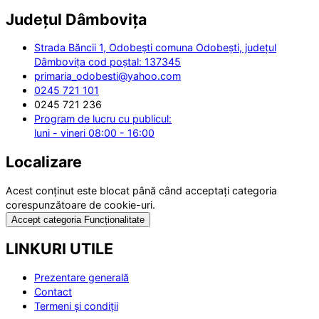
Județul
Dâmbovița
Strada Băncii 1, Odobești comuna Odobești, județul
Dâmbovița cod poștal: 137345
primaria_odobesti@yahoo.com
0245 721 101
0245 721 236
Program de lucru cu publicul:
luni - vineri 08:00 - 16:00
Localizare
Acest conținut este blocat până când acceptați categoria
corespunzătoare de cookie-uri.
Accept categoria Funcționalitate
LINKURI UTILE
Prezentare generală
Contact
Termeni și condiții