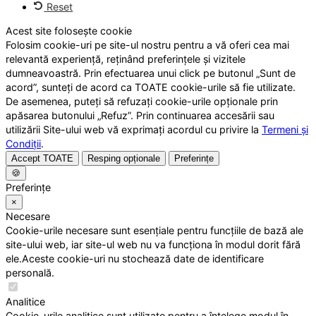
Reset
Acest site folosește cookie
Folosim cookie-uri pe site-ul nostru pentru a vă oferi cea mai
relevantă experiență, reținând preferințele și vizitele
dumneavoastră. Prin efectuarea unui click pe butonul „Sunt de
acord”, sunteți de acord ca TOATE cookie-urile să fie utilizate.
De asemenea, puteți să refuzați cookie-urile opționale prin
apăsarea butonului „Refuz”. Prin continuarea accesării sau
utilizării Site-ului web vă exprimați acordul cu privire la
Termeni și
Condiții
.
Accept TOATE
Resping opționale
Preferințe
🍪
Preferințe
×
Necesare
Cookie-urile necesare sunt esențiale pentru funcțiile de bază ale
site-ului web, iar site-ul web nu va funcționa în modul dorit fără
ele.Aceste cookie-uri nu stochează date de identificare
personală.
Analitice
Cookie-urile analitice sunt utilizate pentru a înțelege modul în