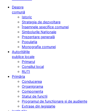
Despre
comună
Istoric
Strategia de dezvoltare
Însemnele specifice comunei
Simbolurile Naționale
Prezentare generală
Populația
Monografia comunei
Autoritățile
publice locale
Primarul
Consiliul local
RUTI
Primăria
Conducerea
Organigrama
Componența
Statul de funcții
Programul de funcționare și de audiențe
Extrase din legislație