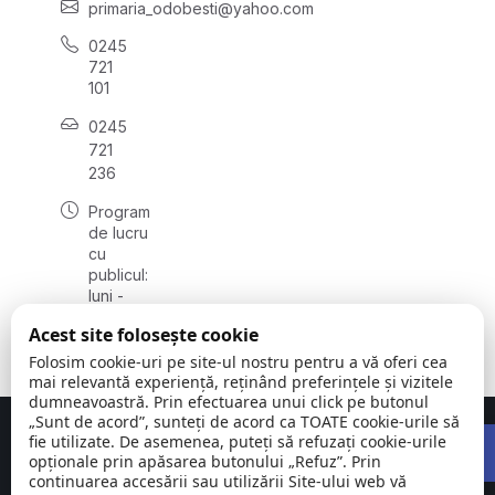
primaria_odobesti@yahoo.com
0245
721
101
0245
721
236
Program
de lucru
cu
publicul:
luni -
vineri
Acest site folosește cookie
08:00 -
16:00
Folosim cookie-uri pe site-ul nostru pentru a vă oferi cea
mai relevantă experiență, reținând preferințele și vizitele
dumneavoastră. Prin efectuarea unui click pe butonul
„Sunt de acord”, sunteți de acord ca TOATE cookie-urile să
Open 
Concept realizat de
Big Media Relații Publice SRL
fie utilizate. De asemenea, puteți să refuzați cookie-urile
opționale prin apăsarea butonului „Refuz”. Prin
continuarea accesării sau utilizării Site-ului web vă
Comuna
©
Toate