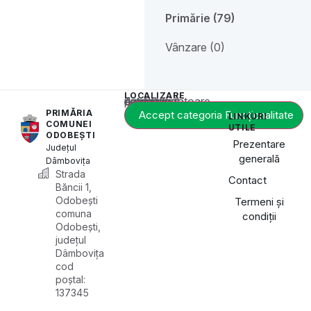
Primărie (79)
Vânzare (0)
LOCALIZARE
Acest conținut este blocat până când acceptați categoria corespunzătoare de cookie-uri.
PRIMĂRIA
Accept categoria Funcționalitate
LINKURI
COMUNEI
UTILE
ODOBEȘTI
Prezentare
Județul
generală
Dâmbovița
Strada
Contact
Băncii 1,
Odobești
Termeni și
comuna
condiții
Odobești,
județul
Dâmbovița
cod
poștal:
137345