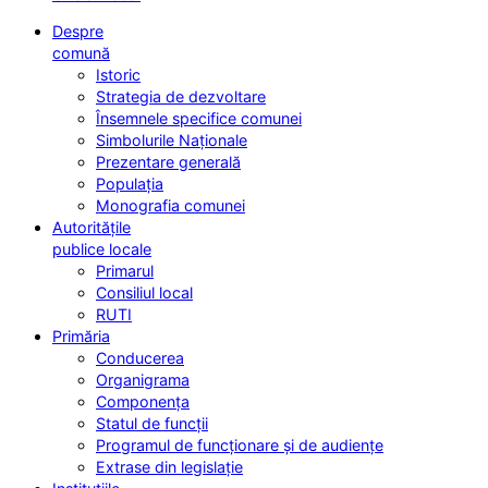
Despre
comună
Istoric
Strategia de dezvoltare
Însemnele specifice comunei
Simbolurile Naționale
Prezentare generală
Populația
Monografia comunei
Autoritățile
publice locale
Primarul
Consiliul local
RUTI
Primăria
Conducerea
Organigrama
Componența
Statul de funcții
Programul de funcționare și de audiențe
Extrase din legislație