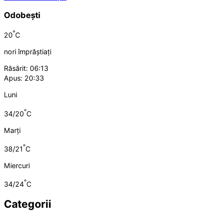
Odobești
°
20
C
nori împrăștiați
Răsărit: 06:13
Apus: 20:33
Luni
°
34/20
C
Marți
°
38/21
C
Miercuri
°
34/24
C
Categorii