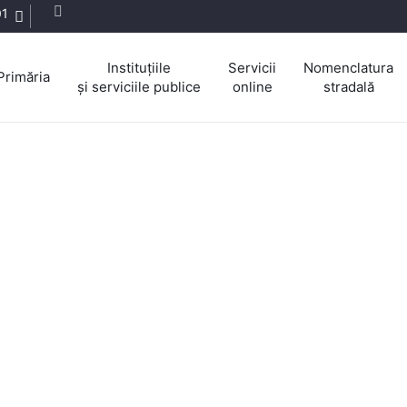
01
Instituțiile
Servicii
Nomenclatura
Primăria
și serviciile publice
online
stradală