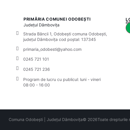
PRIMĂRIA COMUNEI ODOBEȘTI
L
Acest
Județul
Dâmbovița
Strada Băncii 1, Odobești comuna Odobești,
județul Dâmbovița cod poștal: 137345
primaria_odobesti@yahoo.com
0245 721 101
0245 721 236
Program de lucru cu publicul:
luni - vineri
08:00 - 16:00
Comuna Odobești | Județul Dâmbovița
© 2026
Toate drepturile 