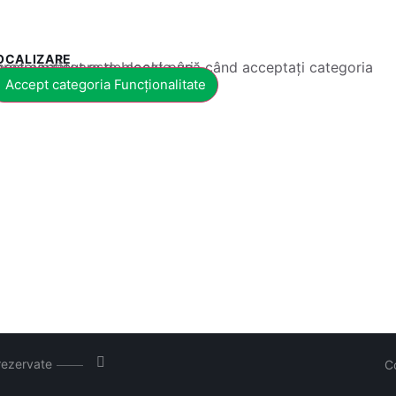
OCALIZARE
 conținut este blocat până când acceptați categoria corespunzătoare de cookie-uri.
Accept categoria Funcționalitate
rezervate
C