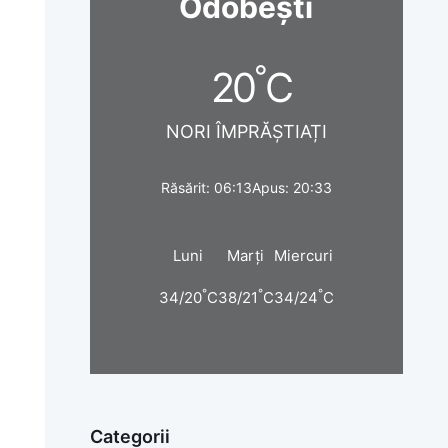
Odobești
°
20
C
NORI ÎMPRĂȘTIAȚI
Răsărit: 06:13
Apus: 20:33
Luni
Marți
Miercuri
°
°
°
34/20
C
38/21
C
34/24
C
Categorii