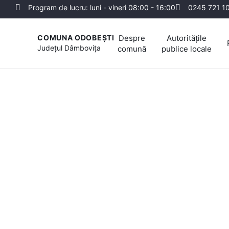
Program de lucru: luni - vineri 08:00 - 16:00
0245 721 1
Despre
Autoritățile
COMUNA ODOBEȘTI
Județul
Dâmbovița
comună
publice locale