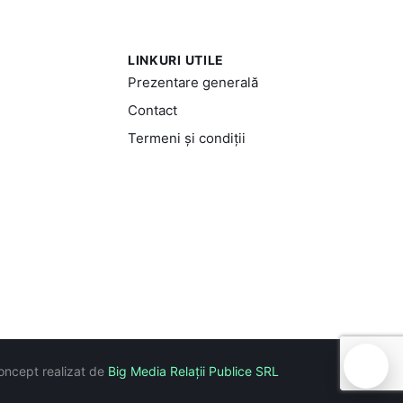
LINKURI UTILE
Prezentare generală
Contact
Termeni și condiții
🍪
oncept realizat de
Big Media Relații Publice SRL