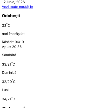
12 Iunie, 2026
Vezi toate noutățile
Odobești
°
33
C
nori împrăștiați
Răsărit: 06:10
Apus: 20:36
Sâmbătă
°
33/21
C
Duminică
°
32/20
C
Luni
°
34/21
C