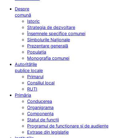
Despre
comună
Istoric
Strategia de dezvoltare
Însemnele specifice comunei
Simbolurile Naționale
Prezentare generală
Populația
Monografia comunei
Autoritățile
publice locale
Primarul
Consiliul local
RUTI
Primăria
Conducerea
Organigrama
Componența
Statul de funcții
Programul de funcționare și de audiențe
Extrase din legislație