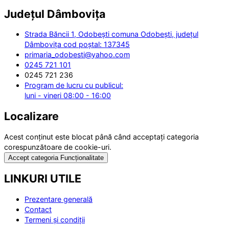
Județul
Dâmbovița
Strada Băncii 1, Odobești comuna Odobești, județul
Dâmbovița cod poștal: 137345
primaria_odobesti@yahoo.com
0245 721 101
0245 721 236
Program de lucru cu publicul:
luni - vineri 08:00 - 16:00
Localizare
Acest conținut este blocat până când acceptați categoria
corespunzătoare de cookie-uri.
Accept categoria Funcționalitate
LINKURI UTILE
Prezentare generală
Contact
Termeni și condiții