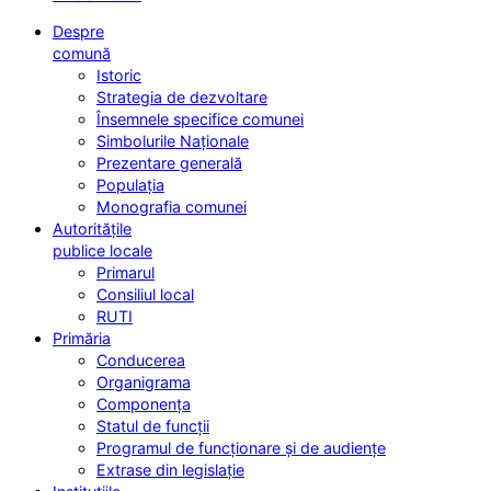
Despre
comună
Istoric
Strategia de dezvoltare
Însemnele specifice comunei
Simbolurile Naționale
Prezentare generală
Populația
Monografia comunei
Autoritățile
publice locale
Primarul
Consiliul local
RUTI
Primăria
Conducerea
Organigrama
Componența
Statul de funcții
Programul de funcționare și de audiențe
Extrase din legislație