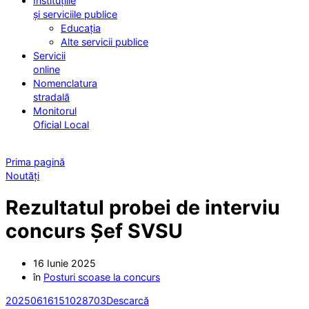
Instituțiile
și serviciile publice
Educația
Alte servicii publice
Servicii
online
Nomenclatura
stradală
Monitorul
Oficial Local
Prima pagină
Noutăți
Rezultatul probei de interviu
concurs Șef SVSU
16 Iunie 2025
în
Posturi scoase la concurs
20250616151028703
Descarcă