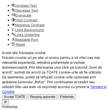
Increase Text
Decrease Text
Grayscale
High Contrast
Negative Contrast
Light Background
Links Underline
Readable Font
Reset
Acest site folosește cookie
Folosim cookie-uri pe site-ul nostru pentru a vă oferi cea mai
relevantă experiență, reținând preferințele și vizitele
dumneavoastră. Prin efectuarea unui click pe butonul „Sunt de
acord”, sunteți de acord ca TOATE cookie-urile să fie utilizate.
De asemenea, puteți să refuzați cookie-urile opționale prin
apăsarea butonului „Refuz”. Prin continuarea accesării sau
utilizării Site-ului web vă exprimați acordul cu privire la
Termeni și
Condiții
.
Accept TOATE
Resping opționale
Preferințe
🍪
Preferințe