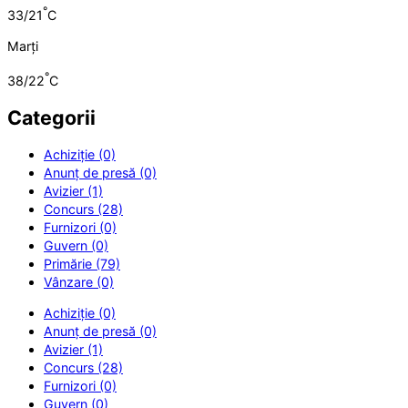
°
33/21
C
Marți
°
38/22
C
Categorii
Achiziție (0)
Anunț de presă (0)
Avizier (1)
Concurs (28)
Furnizori (0)
Guvern (0)
Primărie (79)
Vânzare (0)
Achiziție (0)
Anunț de presă (0)
Avizier (1)
Concurs (28)
Furnizori (0)
Guvern (0)