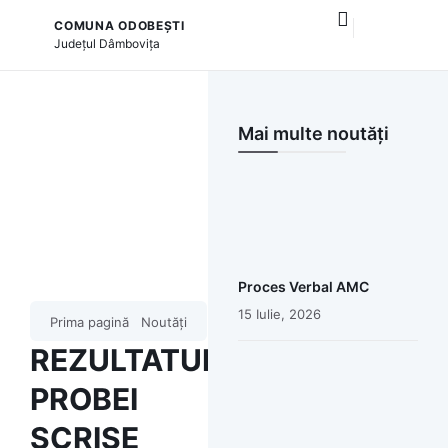
COMUNA ODOBEȘTI
și serviciile publice
Județul
Dâmbovița
Mai multe noutăți
Proces Verbal AMC
15 Iulie, 2026
Prima pagină
Noutăți
REZULTATUL
PROBEI
SCRISE