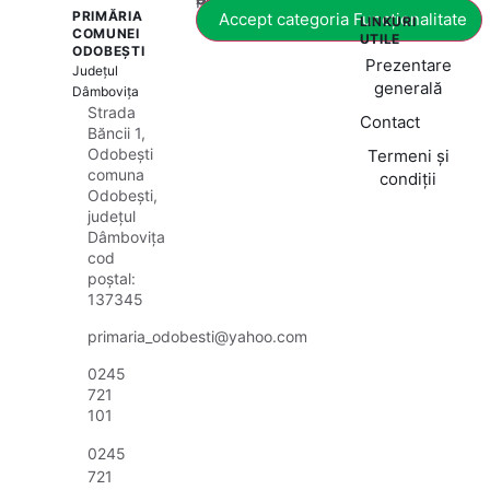
PRIMĂRIA
Accept categoria Funcționalitate
LINKURI
COMUNEI
UTILE
ODOBEȘTI
Prezentare
Județul
generală
Dâmbovița
Strada
Contact
Băncii 1,
Odobești
Termeni și
comuna
condiții
Odobești,
județul
Dâmbovița
cod
poștal:
137345
primaria_odobesti@yahoo.com
0245
721
101
0245
721