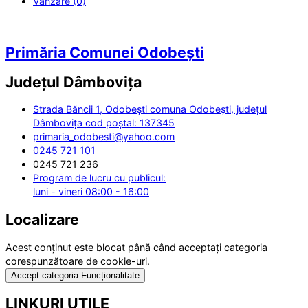
Vânzare (0)
Primăria Comunei Odobești
Județul
Dâmbovița
Strada Băncii 1, Odobești comuna Odobești, județul
Dâmbovița cod poștal: 137345
primaria_odobesti@yahoo.com
0245 721 101
0245 721 236
Program de lucru cu publicul:
luni - vineri 08:00 - 16:00
Localizare
Acest conținut este blocat până când acceptați categoria
corespunzătoare de cookie-uri.
Accept categoria Funcționalitate
LINKURI UTILE