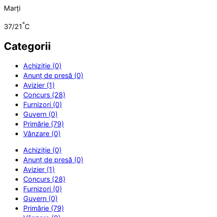
Marți
°
37/21
C
Categorii
Achiziție (0)
Anunț de presă (0)
Avizier (1)
Concurs (28)
Furnizori (0)
Guvern (0)
Primărie (79)
Vânzare (0)
Achiziție (0)
Anunț de presă (0)
Avizier (1)
Concurs (28)
Furnizori (0)
Guvern (0)
Primărie (79)