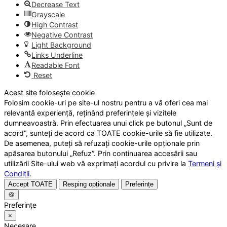
Decrease Text
Grayscale
High Contrast
Negative Contrast
Light Background
Links Underline
Readable Font
Reset
Acest site folosește cookie
Folosim cookie-uri pe site-ul nostru pentru a vă oferi cea mai
relevantă experiență, reținând preferințele și vizitele
dumneavoastră. Prin efectuarea unui click pe butonul „Sunt de
acord”, sunteți de acord ca TOATE cookie-urile să fie utilizate.
De asemenea, puteți să refuzați cookie-urile opționale prin
apăsarea butonului „Refuz”. Prin continuarea accesării sau
utilizării Site-ului web vă exprimați acordul cu privire la
Termeni și
Condiții
.
Accept TOATE
Resping opționale
Preferințe
🍪
Preferințe
×
Necesare