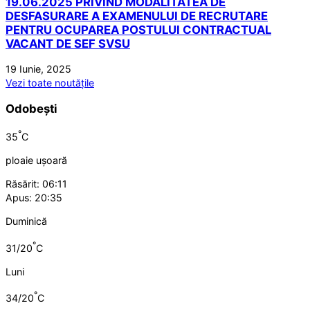
19.06.2025 PRIVIND MODALITATEA DE
DESFASURARE A EXAMENULUI DE RECRUTARE
PENTRU OCUPAREA POSTULUI CONTRACTUAL
VACANT DE SEF SVSU
19 Iunie, 2025
Vezi toate noutățile
Odobești
°
35
C
ploaie ușoară
Răsărit: 06:11
Apus: 20:35
Duminică
°
31/20
C
Luni
°
34/20
C