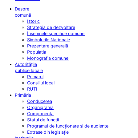
Despre
comună
Istoric
Strategia de dezvoltare
Însemnele specifice comunei
Simbolurile Naționale
Prezentare generală
Populația
Monografia comunei
Autoritățile
publice locale
Primarul
Consiliul local
RUTI
Primăria
Conducerea
Organigrama
Componența
Statul de funcții
Programul de funcționare și de audiențe
Extrase din legislație